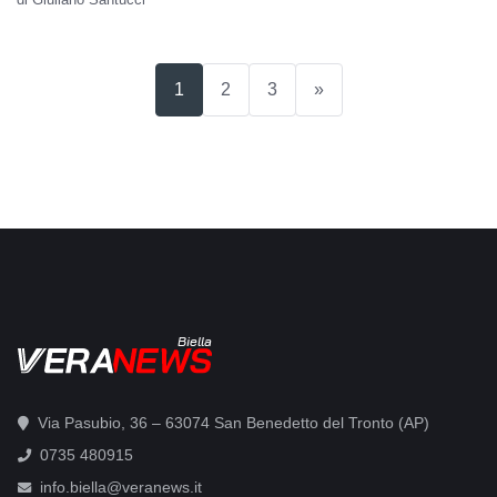
(current)
1
2
3
»
Biella
Via Pasubio, 36 – 63074 San Benedetto del Tronto (AP)
0735 480915
info.biella@veranews.it